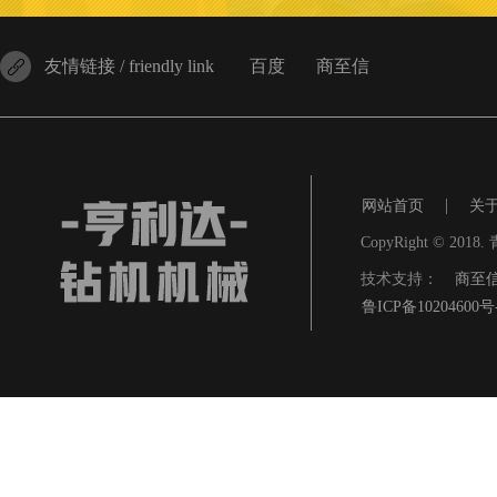
友情链接 / friendly link
百度
商至信
|
网站首页
关
CopyRight © 201
技术支持：
商至
鲁ICP备10204600号