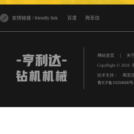
友情链接 / friendly link
百度
商至信
|
网站首页
关
CopyRight © 201
技术支持：
商至
鲁ICP备10204600号